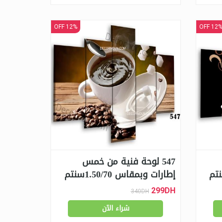
12% OFF
12% OF
547 لوحة فنية من خمس
إطارات وبمقاس 1.50/70سنتم
299DH
340DH
شراء الآن