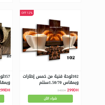
12% OFF
102لوحة فنية من خمس إطارات
57
وبمقاس 1.50/70سنتم
وبمقاس 0/70
299DH
299DH
340DH
شراء الآن