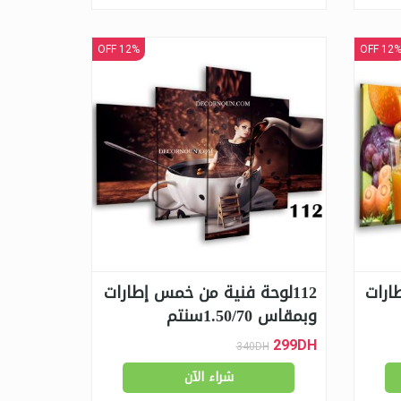
12% OFF
12% OF
ارات
112لوحة فنية من خمس إطارات
وبمقاس 1.50/70سنتم
299DH
340DH
شراء الآن