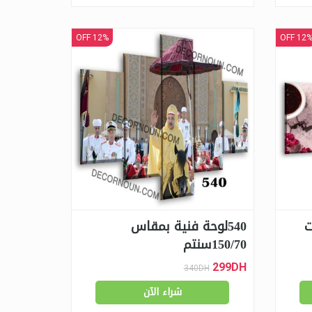
12% OFF
12% OF
ارات
540لوحة فنية بمقاس
150/70سنتم
299DH
340DH
شراء الآن