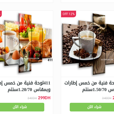
F
12% OFF
3لوحة فنية من خمس إطارات
411لوحة فنية من خمس إط
1.5سنتم
وبمقاس 1.20/70سنتم
299DH
340DH
340DH
شراء الآن
شراء الآن