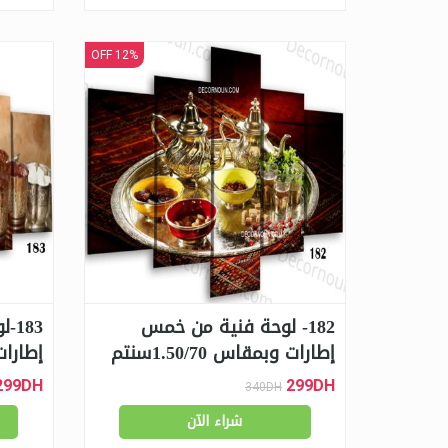
12% OFF
182- لوحة فنية من خمس
83
إطارات وبمقاس 1.50/70سنتم
إطارات وب
299DH
299DH
340DH
شراء الآن