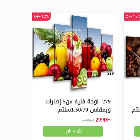
12% OFF
12% OF
279 -لوحة فنية من5 إطارات
وبمقاس 1.50/70سنتم
299DH
340DH
شراء الآن