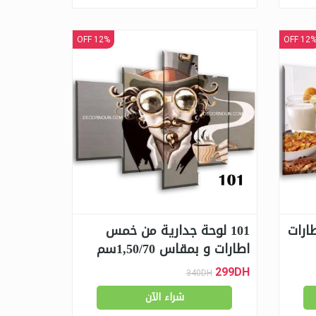
12% OFF
12% OF
ارات
101 لوحة جدارية من خمس
اطارات و بمقاس 1,50/70سم
299DH
340DH
شراء الآن