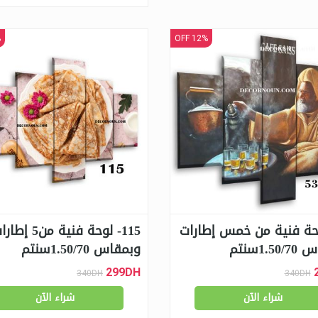
F
12% OFF
5لوحة فنية من خمس إطارات
115- لوحة فنية من5 إط
1.5سنتم
وبمقاس 1.50/70سنتم
299DH
340DH
340DH
شراء الآن
شراء الآن