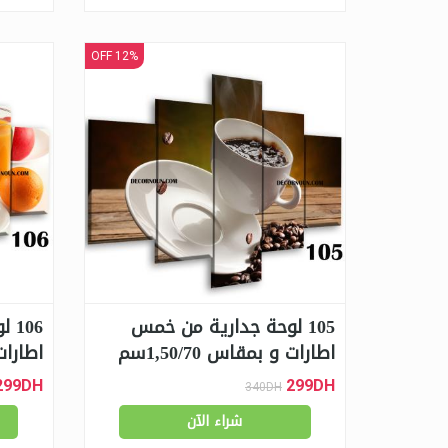
12% OFF
105 لوحة جدارية من خمس
06
اطارات و بمقاس 1,50/70سم
اطارات و
299DH
299DH
340DH
شراء الآن