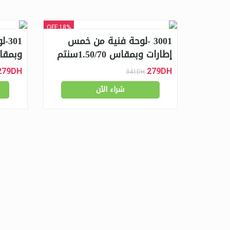
18% OFF
3001 -لوحة فنية من خمس
إطارات وبمقاس 1.50/70سنتم
وبمقاس 0/70
279DH
279DH
341DH
شراء الآن