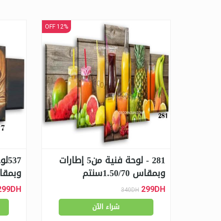
12% OFF
281 - لوحة فنية من5 إطارات
37
وبمقاس 1.50/70سنتم
وبمقاس 0/70
299DH
299DH
340DH
شراء الآن