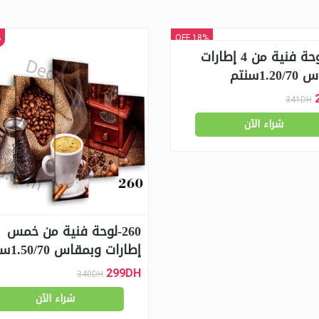
F
18% OFF
301-لوحة فنية من 4 إطارات
1.2سنتم
341DH
شراء الآن
260-لوحة فنية من خمس
إطارات وبمقاس 1.50/70سنتم
299DH
340DH
شراء الآن