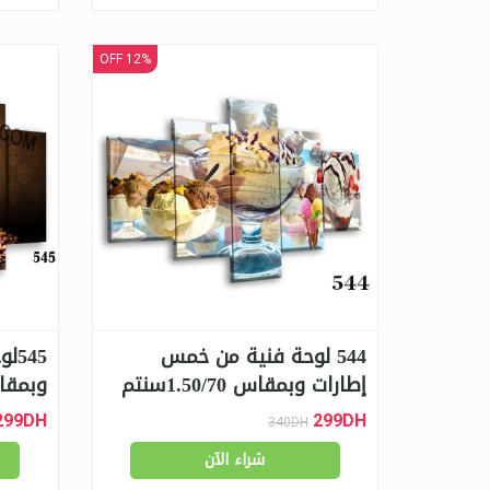
12% OFF
544 لوحة فنية من خمس
45
إطارات وبمقاس 1.50/70سنتم
وبمقاس 0/70
299DH
299DH
340DH
شراء الآن