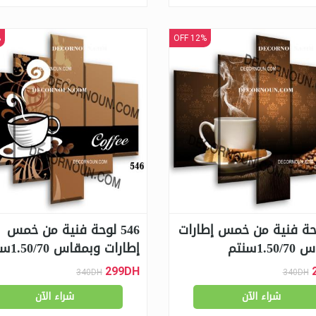
F
12% OFF
5لوحة فنية من خمس إطارات
546 لوحة فنية من خمس
1.5سنتم
إطارات وبمقاس 1.50/70سنتم
299DH
340DH
340DH
شراء الآن
شراء الآن