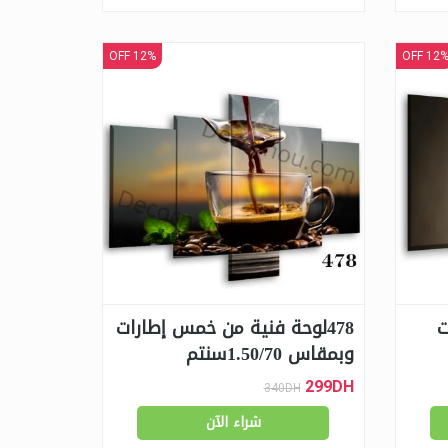
12% OFF
12% OF
ت
478لوحة فنية من خمس إطارات
وبمقاس 1.50/70سنتم
299DH
340DH
شراء الآن