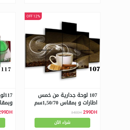
12% OFF
107 لوحة جدارية من خمس
17
اطارات و بمقاس 1,50/70سم
وبمقاس 0/70
299DH
299DH
340DH
شراء الآن