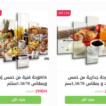
F
12% OFF
1 لوحة جدارية من خمس
456لوحة فنية من خمس إط
 بمقاس 1,50/70سم
وبمقاس 1.50/70سنتم
299DH
340DH
340DH
شراء الآن
شراء الآن