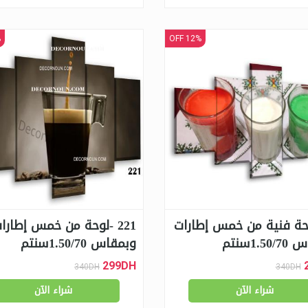
F
12% OFF
1لوحة فنية من خمس إطارات
221 -لوحة من خمس إطارا
1.5سنتم
وبمقاس 1.50/70سنتم
299DH
340DH
340DH
شراء الآن
شراء الآن