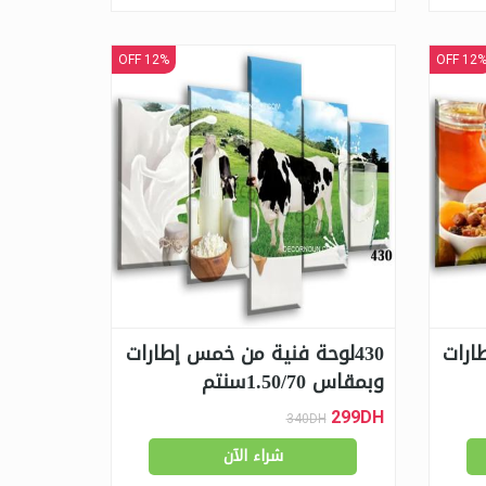
12% OFF
12% OF
ارات
430لوحة فنية من خمس إطارات
وبمقاس 1.50/70سنتم
299DH
340DH
شراء الآن