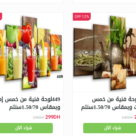
F
12% OFF
1-لوحة فنية من خمس
449لوحة فنية من خمس إط
مقاس 1.50/70سنتم
وبمقاس 1.50/70سنتم
299DH
340DH
340DH
شراء الآن
شراء الآن